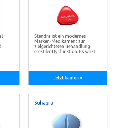
al
Stendra ist ein modernes
a
Marken-Medikament zur
d
zielgerichteten Behandlung
erektiler Dysfunktion. Es wirkt ...
Jetzt kaufen »
Suhagra