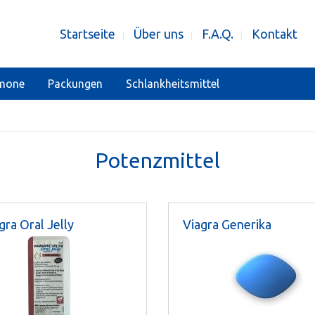
Startseite
Über uns
F.A.Q.
Kontakt
|
|
|
mone
Packungen
Schlankheitsmittel
Potenzmittel
ra Oral Jelly
Viagra Generika