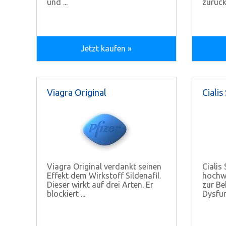
und ...
zurückg
Jetzt kaufen »
Viagra Original
Cialis
Viagra Original verdankt seinen
Cialis 
Effekt dem Wirkstoff Sildenafil.
hochw
Dieser wirkt auf drei Arten. Er
zur Be
blockiert ...
Dysfun