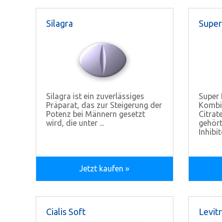
Silagra
Super
Silagra ist ein zuverlässiges
Super 
Präparat, das zur Steigerung der
Kombip
Potenz bei Männern gesetzt
Citrat
wird, die unter ...
gehört
Inhibito
Jetzt kaufen »
Cialis Soft
Levit