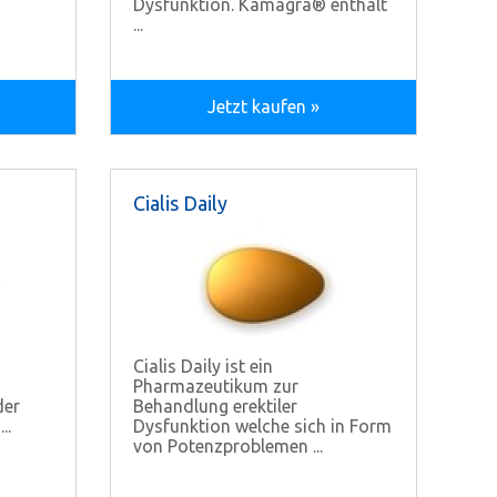
Dysfunktion. Kamagra® enthält
...
Jetzt kaufen »
Cialis Daily
Cialis Daily ist ein
Pharmazeutikum zur
der
Behandlung erektiler
..
Dysfunktion welche sich in Form
von Potenzproblemen ...