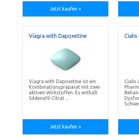
Jetzt kaufen »
Viagra with Dapoxetine
Cialis
Viagra with Dapoxetine ist ein
Cialis 
Kombinationspräparat mit zwei
Pharm
aktiven Wirkstoffen. Es enthält
Behand
Sildenafil-Citrat ...
Dysfun
Schwer
Jetzt kaufen »