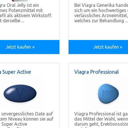
a Oral Jelly ist ein
Bei Viagra Generika hande
es Potenzmittel mit
sich um ein hochwertiges
afil als aktivem Wirkstoff.
verlässliches Arzneimittel,
t derselbe ...
welches zur Behandlung ...
Jetzt kaufen »
Jetzt kaufen »
a Super Active
Viagra Professional
n unvergessliches Date auf
Viagra Professional ist ga
em Niveau können sie auf
das Mittel der Wahl, wenn
 Super Active
darum geht, Erektionsstö