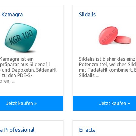
 Kamagra
Sildalis
Kamagra ist ein
Sildalis ist bisher das einz
räparat aus Sildenafil
Potenzmittel, welches Sild
e und Dapoxetin. Sildenafil
mit Tadalafil kombiniert. 
 zu den PDE-5-
Sildalis ...
ren, ...
Jetzt kaufen »
Jetzt kaufen »
ra Professional
Eriacta