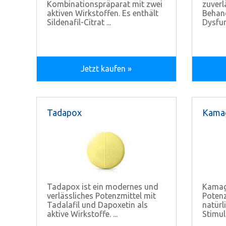
Kombinationspräparat mit zwei
zuverl
aktiven Wirkstoffen. Es enthält
Behand
Sildenafil-Citrat ...
Dysfun
Jetzt kaufen »
Tadapox
Kamag
Tadapox ist ein modernes und
Kamagr
verlässliches Potenzmittel mit
Potenz
Tadalafil und Dapoxetin als
natürl
aktive Wirkstoffe. ...
Stimul