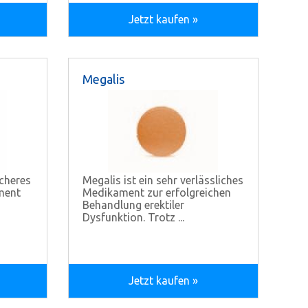
Jetzt kaufen »
Megalis
icheres
Megalis ist ein sehr verlässliches
ment
Medikament zur erfolgreichen
Behandlung erektiler
Dysfunktion. Trotz ...
Jetzt kaufen »