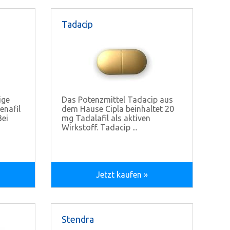
Tadacip
ige
Das Potenzmittel Tadacip aus
enafil
dem Hause Cipla beinhaltet 20
Bei
mg Tadalafil als aktiven
Wirkstoff. Tadacip ...
Jetzt kaufen »
Stendra