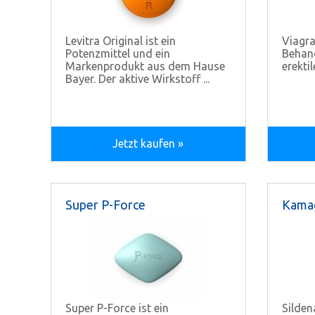
Levitra Original ist ein
Viagra
Potenzmittel und ein
Behan
Markenprodukt aus dem Hause
erekti
Bayer. Der aktive Wirkstoff ...
Jetzt kaufen »
Super P-Force
Kamag
Super P-Force ist ein
Sildena