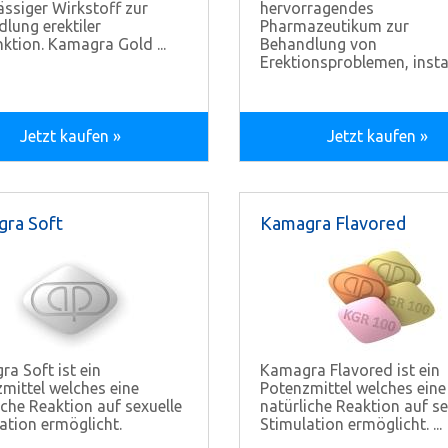
ässiger Wirkstoff zur
hervorragendes
lung erektiler
Pharmazeutikum zur
ktion. Kamagra Gold ...
Behandlung von
Erektionsproblemen, instabi
Jetzt kaufen »
Jetzt kaufen »
ra Soft
Kamagra Flavored
a Soft ist ein
Kamagra Flavored ist ein
mittel welches eine
Potenzmittel welches eine
iche Reaktion auf sexuelle
natürliche Reaktion auf se
ation ermöglicht.
Stimulation ermöglicht. ...