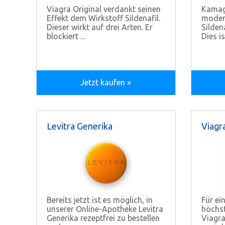
Viagra Original verdankt seinen
Kamagr
Effekt dem Wirkstoff Sildenafil.
modern
Dieser wirkt auf drei Arten. Er
Silden
blockiert ...
Dies is
Jetzt kaufen »
Levitra Generika
Viagr
Bereits jetzt ist es möglich, in
Für ei
unserer Online-Apotheke Levitra
höchst
Generika rezeptfrei zu bestellen
Viagra