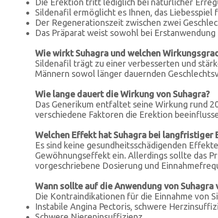
Die Erektion tritt lediglich bei natürlicher Erreg
Sildenafil ermöglicht es Ihnen, das Liebesspiel 
Der Regenerationszeit zwischen zwei Geschlec
Das Präparat weist sowohl bei Erstanwendung a
Wie wirkt Suhagra und welchen Wirkungsgrad
Sildenafil trägt zu einer verbesserten und stä
Männern sowol länger dauernden Geschlechtsv
Wie lange dauert die Wirkung von Suhagra?
Das Generikum entfaltet seine Wirkung rund 20
verschiedene Faktoren die Erektion beeinflusse
Welchen Effekt hat Suhagra bei langfristig
Es sind keine gesundheitsschädigenden Effekte
Gewöhnungseffekt ein. Allerdings sollte das P
vorgeschriebene Dosierung und Einnahmefrequ
Wann sollte auf die Anwendung von Suhagra 
Die Kontraindikationen für die Einnahme von Sil
Instabile Angina Pectoris, schwere Herzinsuffiz
Schwere Niereninsuffizienz