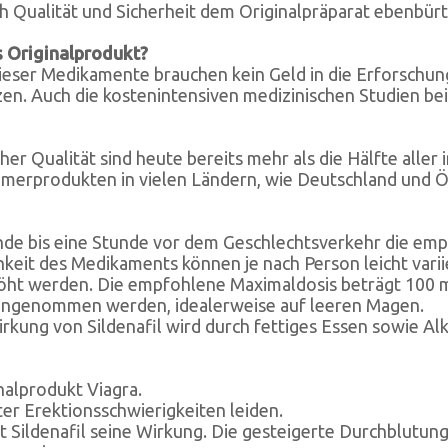
Qualität und Sicherheit dem Originalpräparat ebenbürti
s Originalprodukt?
ieser Medikamente brauchen kein Geld in die Erforschung
zen. Auch die kostenintensiven medizinischen Studien b
her Qualität sind heute bereits mehr als die Hälfte alle
merprodukten in vielen Ländern, wie Deutschland und Ös
unde bis eine Stunde vor dem Geschlechtsverkehr die em
it des Medikaments können je nach Person leicht variie
öht werden. Die empfohlene Maximaldosis beträgt 100 
eingenommen werden, idealerweise auf leeren Magen.
kung von Sildenafil wird durch fettiges Essen sowie Alk
nalprodukt Viagra.
ter Erektionsschwierigkeiten leiden.
Sildenafil seine Wirkung. Die gesteigerte Durchblutung d