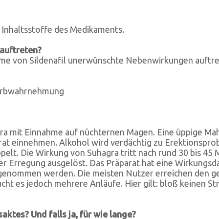
 Inhaltsstoffe des Medikaments.
auftreten?
ahme von Sildenafil unerwünschte Nebenwirkungen auftr
Farbwahrnehmung
gra mit Einnahme auf nüchternen Magen. Eine üppige Mah
arat einnehmen. Alkohol wird verdächtig zu Erektionspro
elt. Die Wirkung von Suhagra tritt nach rund 30 bis 45 Mi
ller Erregung ausgelöst. Das Präparat hat eine Wirkungs
genommen werden. Die meisten Nutzer erreichen den gew
cht es jedoch mehrere Anläufe. Hier gilt: bloß keinen St
ktes? Und falls ja, für wie lange?