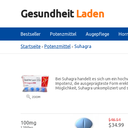
Gesundheit
Laden
Bestseller
Potenzmittel
Augepflege
Hor
Startseite
Potenzmittel
Suhagra
>
>
Bei Suhagra handelt es sich um ein hoch
Impotenz, die ausgeprägteste Form erekti
Möglichkeit, Suhagra unkompliziert und 
$46.54
100mg
$34.99
12Pillen