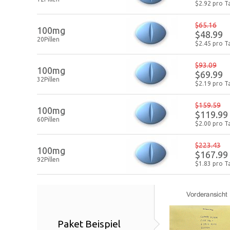
$2.92 pro T
$65.16
100mg
$48.99
20Pillen
$2.45 pro T
$93.09
100mg
$69.99
32Pillen
$2.19 pro T
$159.59
100mg
$119.99
60Pillen
$2.00 pro T
$223.43
100mg
$167.99
92Pillen
$1.83 pro T
Paket Beispiel