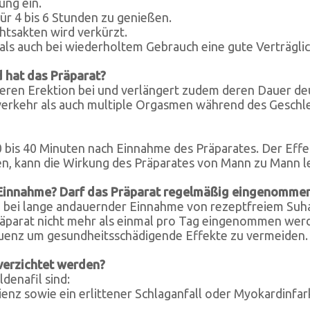
ung ein.
für 4 bis 6 Stunden zu genießen.
htsakten wird verkürzt.
ls auch bei wiederholtem Gebrauch eine gute Verträglich
 hat das Präparat?
rkeren Erektion bei und verlängert zudem deren Dauer d
erkehr als auch multiple Orgasmen während des Geschle
 bis 40 Minuten nach Einnahme des Präparates. Der Effek
n, kann die Wirkung des Präparates von Mann zu Mann lei
er Einnahme? Darf das Präparat regelmäßig eingenomme
 bei lange andauernder Einnahme von rezeptfreiem Suhagr
räparat nicht mehr als einmal pro Tag eingenommen werd
enz um gesundheitsschädigende Effekte zu vermeiden.
verzichtet werden?
denafil sind:
ienz sowie ein erlittener Schlaganfall oder Myokardinfar