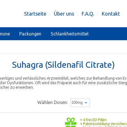
Startseite
Über uns
F.A.Q.
Kontakt
|
|
|
mone
Packungen
Schlankheitsmittel
Suhagra
(Sildenafil Citrate)
wertiges und verlässliches Arzneimittel, welches zur Behandlung von E
ler Dysfunktionen. Oft wird das Präparat auch für eine zusätzliche Stei
sicher zu erwerben.
Wählen Dosen:
+ 4 frei ED Pillen
+ Paketzustellung Versicher