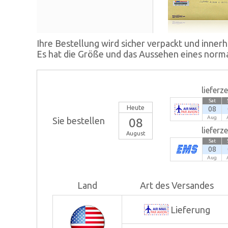
Ihre Bestellung wird sicher verpackt und inner
Es hat die Größe und das Aussehen eines norma
lieferz
Sat
Heute
08
Aug
Sie bestellen
08
lieferz
August
Sat
08
Aug
Land
Art des Versandes
Lieferung