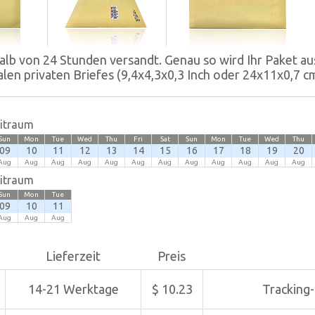
halb von 24 Stunden versandt. Genau so wird Ihr Paket au
len privaten Briefes (9,4x4,3x0,3 Inch oder 24x11x0,7 c
eitraum
Sun
Mon
Tue
Wed
Thu
Fri
Sat
Sun
Mon
Tue
Wed
Thu
09
10
11
12
13
14
15
16
17
18
19
20
Aug
Aug
Aug
Aug
Aug
Aug
Aug
Aug
Aug
Aug
Aug
Aug
eitraum
Sun
Mon
Tue
09
10
11
Aug
Aug
Aug
Lieferzeit
Preis
14-21 Werktage
$ 10.23
Tracking